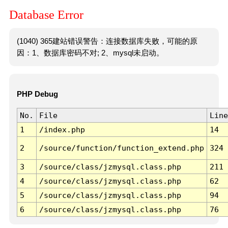
Database Error
(1040) 365建站错误警告：连接数据库失败，可能的原
因：1、数据库密码不对; 2、mysql未启动。
PHP Debug
No.
File
Line
1
/index.php
14
2
/source/function/function_extend.php
324
3
/source/class/jzmysql.class.php
211
4
/source/class/jzmysql.class.php
62
5
/source/class/jzmysql.class.php
94
6
/source/class/jzmysql.class.php
76