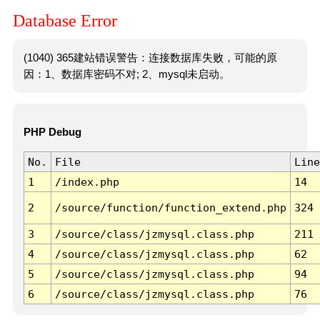
Database Error
(1040) 365建站错误警告：连接数据库失败，可能的原
因：1、数据库密码不对; 2、mysql未启动。
PHP Debug
No.
File
Line
1
/index.php
14
2
/source/function/function_extend.php
324
3
/source/class/jzmysql.class.php
211
4
/source/class/jzmysql.class.php
62
5
/source/class/jzmysql.class.php
94
6
/source/class/jzmysql.class.php
76