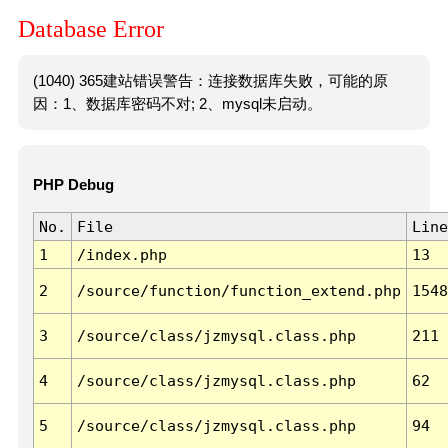
Database Error
(1040) 365建站错误警告：连接数据库失败，可能的原
因：1、数据库密码不对; 2、mysql未启动。
PHP Debug
No.
File
Line
1
/index.php
13
2
/source/function/function_extend.php
1548
3
/source/class/jzmysql.class.php
211
4
/source/class/jzmysql.class.php
62
5
/source/class/jzmysql.class.php
94