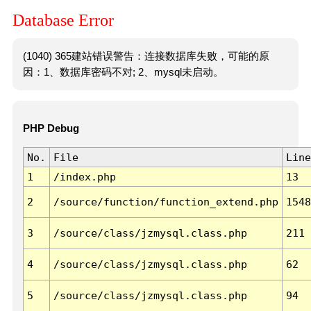
Database Error
(1040) 365建站错误警告：连接数据库失败，可能的原
因：1、数据库密码不对; 2、mysql未启动。
PHP Debug
No.
File
Line
1
/index.php
13
2
/source/function/function_extend.php
1548
3
/source/class/jzmysql.class.php
211
4
/source/class/jzmysql.class.php
62
5
/source/class/jzmysql.class.php
94