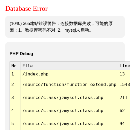
Database Error
(1040) 365建站错误警告：连接数据库失败，可能的原
因：1、数据库密码不对; 2、mysql未启动。
PHP Debug
No.
File
Line
1
/index.php
13
2
/source/function/function_extend.php
1548
3
/source/class/jzmysql.class.php
211
4
/source/class/jzmysql.class.php
62
5
/source/class/jzmysql.class.php
94