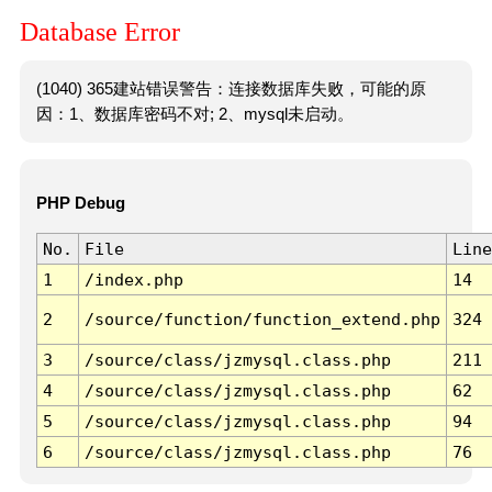
Database Error
(1040) 365建站错误警告：连接数据库失败，可能的原
因：1、数据库密码不对; 2、mysql未启动。
PHP Debug
No.
File
Line
1
/index.php
14
2
/source/function/function_extend.php
324
3
/source/class/jzmysql.class.php
211
4
/source/class/jzmysql.class.php
62
5
/source/class/jzmysql.class.php
94
6
/source/class/jzmysql.class.php
76