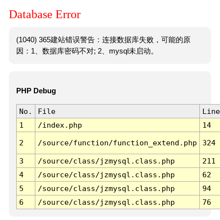
Database Error
(1040) 365建站错误警告：连接数据库失败，可能的原
因：1、数据库密码不对; 2、mysql未启动。
PHP Debug
No.
File
Line
1
/index.php
14
2
/source/function/function_extend.php
324
3
/source/class/jzmysql.class.php
211
4
/source/class/jzmysql.class.php
62
5
/source/class/jzmysql.class.php
94
6
/source/class/jzmysql.class.php
76