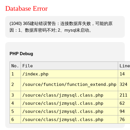
Database Error
(1040) 365建站错误警告：连接数据库失败，可能的原
因：1、数据库密码不对; 2、mysql未启动。
PHP Debug
No.
File
Line
1
/index.php
14
2
/source/function/function_extend.php
324
3
/source/class/jzmysql.class.php
211
4
/source/class/jzmysql.class.php
62
5
/source/class/jzmysql.class.php
94
6
/source/class/jzmysql.class.php
76