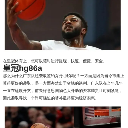
在皇冠体育上，您可以随时进行提现，快速、便捷、安全。
皇冠hg86a
那么为什么广东队还袭取签约乔丹-贝尔呢？一方面是因为当今市集上
莫得更好的袭取，另一方面亦然出于省钱的谈判。广东队在当年几年
一直在适度开支，前去好意思国物色大外助的资本腾贵且时刻紧迫，
因此袭取寻找一个尚可强迫的替补显得更为经济实惠。