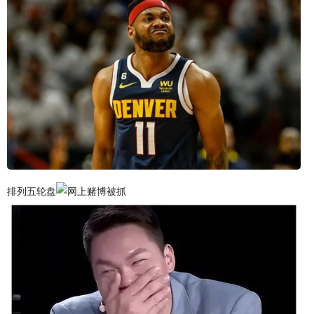
排列五轮盘