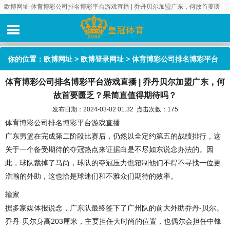
欧博网址-体育博彩公司排名博彩平台游戏直播 | 乔丹贝尔加盟广东，何故首要匮
乏？果简直值得期待吗？
你的位置：
欧博网址
>
欧博登录网址
> 体育博彩公司排名博彩平台
体育博彩公司排名博彩平台游戏直播 | 乔丹贝尔加盟广东，何
游戏直播 | 乔丹贝尔加盟广东，何故首要匮乏？果简直值得期待吗？
故首要匮乏？果简直值得期待吗？
发布日期：2024-03-02 01:32 点击次数：175
体育博彩公司排名博彩平台游戏直播
广东男篮在完成第二阶段比赛后，仍然以全定约第五的战绩排行，这
关于一个备受期待的夺冠热点来证据白是不尽如东说念办法的。因
此，球队裁掉了马尚，球队的夺冠压力也箝制他们不得不寻找一位更
浩瀚的外助，这也恰是球迷们和不雅众们期待的效率。
输家
据多家媒体报说念，广东队最终签下了广州队的前大外助乔丹-贝尔。
乔丹-贝尔身高203厘米，主要担任大时尚的位置，也偶尔会担任中锋