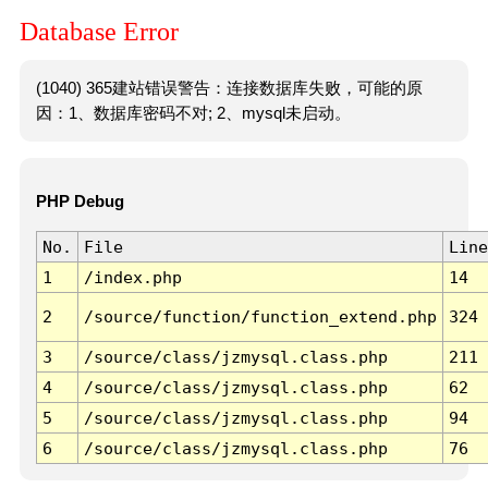
Database Error
(1040) 365建站错误警告：连接数据库失败，可能的原
因：1、数据库密码不对; 2、mysql未启动。
PHP Debug
No.
File
Line
1
/index.php
14
2
/source/function/function_extend.php
324
3
/source/class/jzmysql.class.php
211
4
/source/class/jzmysql.class.php
62
5
/source/class/jzmysql.class.php
94
6
/source/class/jzmysql.class.php
76