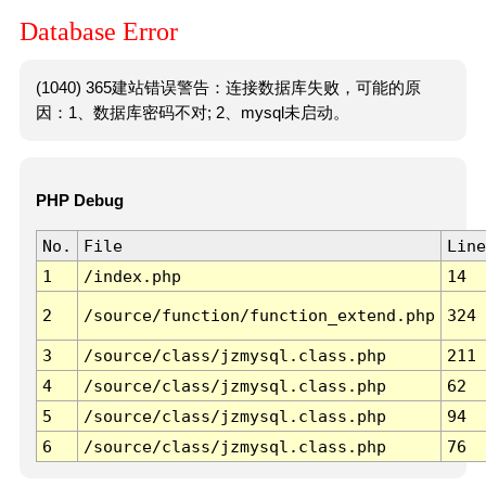
Database Error
(1040) 365建站错误警告：连接数据库失败，可能的原
因：1、数据库密码不对; 2、mysql未启动。
PHP Debug
No.
File
Line
1
/index.php
14
2
/source/function/function_extend.php
324
3
/source/class/jzmysql.class.php
211
4
/source/class/jzmysql.class.php
62
5
/source/class/jzmysql.class.php
94
6
/source/class/jzmysql.class.php
76