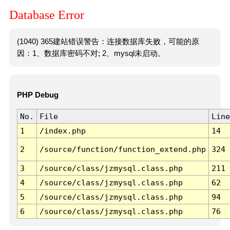
Database Error
(1040) 365建站错误警告：连接数据库失败，可能的原
因：1、数据库密码不对; 2、mysql未启动。
PHP Debug
No.
File
Line
1
/index.php
14
2
/source/function/function_extend.php
324
3
/source/class/jzmysql.class.php
211
4
/source/class/jzmysql.class.php
62
5
/source/class/jzmysql.class.php
94
6
/source/class/jzmysql.class.php
76