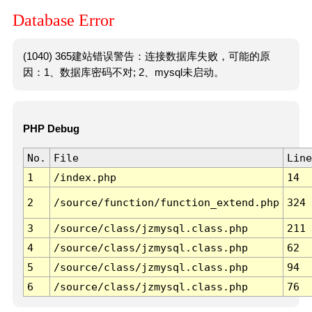
Database Error
(1040) 365建站错误警告：连接数据库失败，可能的原
因：1、数据库密码不对; 2、mysql未启动。
PHP Debug
No.
File
Line
1
/index.php
14
2
/source/function/function_extend.php
324
3
/source/class/jzmysql.class.php
211
4
/source/class/jzmysql.class.php
62
5
/source/class/jzmysql.class.php
94
6
/source/class/jzmysql.class.php
76