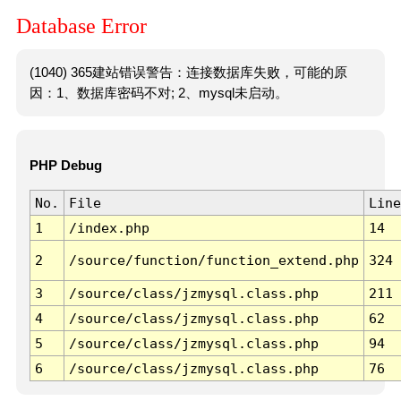
Database Error
(1040) 365建站错误警告：连接数据库失败，可能的原
因：1、数据库密码不对; 2、mysql未启动。
PHP Debug
No.
File
Line
1
/index.php
14
2
/source/function/function_extend.php
324
3
/source/class/jzmysql.class.php
211
4
/source/class/jzmysql.class.php
62
5
/source/class/jzmysql.class.php
94
6
/source/class/jzmysql.class.php
76