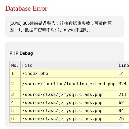
Database Error
(1040) 365建站错误警告：连接数据库失败，可能的原
因：1、数据库密码不对; 2、mysql未启动。
PHP Debug
No.
File
Line
1
/index.php
14
2
/source/function/function_extend.php
324
3
/source/class/jzmysql.class.php
211
4
/source/class/jzmysql.class.php
62
5
/source/class/jzmysql.class.php
94
6
/source/class/jzmysql.class.php
76