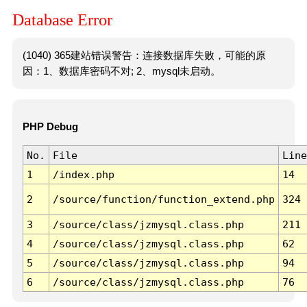
Database Error
(1040) 365建站错误警告：连接数据库失败，可能的原
因：1、数据库密码不对; 2、mysql未启动。
PHP Debug
No.
File
Line
1
/index.php
14
2
/source/function/function_extend.php
324
3
/source/class/jzmysql.class.php
211
4
/source/class/jzmysql.class.php
62
5
/source/class/jzmysql.class.php
94
6
/source/class/jzmysql.class.php
76