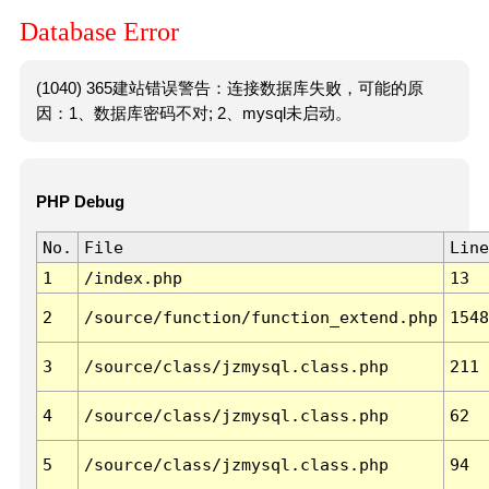
Database Error
(1040) 365建站错误警告：连接数据库失败，可能的原
因：1、数据库密码不对; 2、mysql未启动。
PHP Debug
No.
File
Line
1
/index.php
13
2
/source/function/function_extend.php
1548
3
/source/class/jzmysql.class.php
211
4
/source/class/jzmysql.class.php
62
5
/source/class/jzmysql.class.php
94