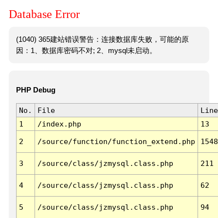
Database Error
(1040) 365建站错误警告：连接数据库失败，可能的原
因：1、数据库密码不对; 2、mysql未启动。
PHP Debug
No.
File
Line
1
/index.php
13
2
/source/function/function_extend.php
1548
3
/source/class/jzmysql.class.php
211
4
/source/class/jzmysql.class.php
62
5
/source/class/jzmysql.class.php
94