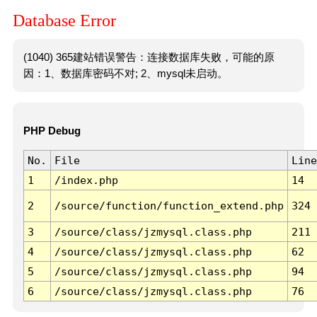
Database Error
(1040) 365建站错误警告：连接数据库失败，可能的原
因：1、数据库密码不对; 2、mysql未启动。
PHP Debug
No.
File
Line
1
/index.php
14
2
/source/function/function_extend.php
324
3
/source/class/jzmysql.class.php
211
4
/source/class/jzmysql.class.php
62
5
/source/class/jzmysql.class.php
94
6
/source/class/jzmysql.class.php
76