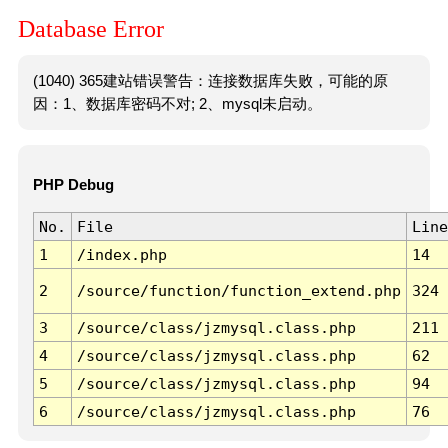
Database Error
(1040) 365建站错误警告：连接数据库失败，可能的原
因：1、数据库密码不对; 2、mysql未启动。
PHP Debug
No.
File
Line
1
/index.php
14
2
/source/function/function_extend.php
324
3
/source/class/jzmysql.class.php
211
4
/source/class/jzmysql.class.php
62
5
/source/class/jzmysql.class.php
94
6
/source/class/jzmysql.class.php
76