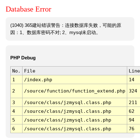
Database Error
(1040) 365建站错误警告：连接数据库失败，可能的原
因：1、数据库密码不对; 2、mysql未启动。
PHP Debug
No.
File
Line
1
/index.php
14
2
/source/function/function_extend.php
324
3
/source/class/jzmysql.class.php
211
4
/source/class/jzmysql.class.php
62
5
/source/class/jzmysql.class.php
94
6
/source/class/jzmysql.class.php
76