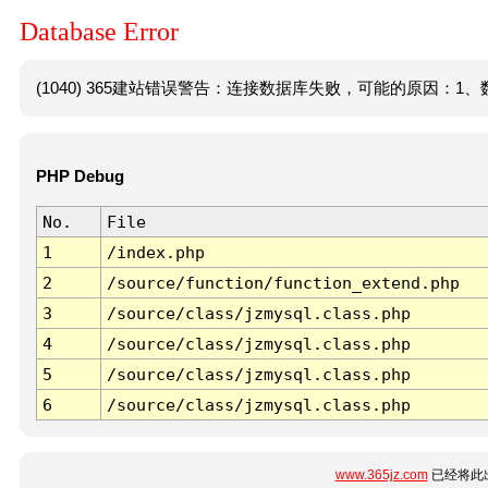
Database Error
(1040) 365建站错误警告：连接数据库失败，可能的原因：1、数
PHP Debug
No.
File
1
/index.php
2
/source/function/function_extend.php
3
/source/class/jzmysql.class.php
4
/source/class/jzmysql.class.php
5
/source/class/jzmysql.class.php
6
/source/class/jzmysql.class.php
www.365jz.com
已经将此