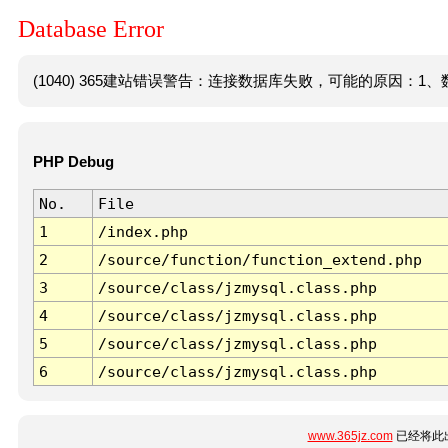
Database Error
(1040) 365建站错误警告：连接数据库失败，可能的原因：1、数
PHP Debug
No.
File
1
/index.php
2
/source/function/function_extend.php
3
/source/class/jzmysql.class.php
4
/source/class/jzmysql.class.php
5
/source/class/jzmysql.class.php
6
/source/class/jzmysql.class.php
www.365jz.com
已经将此