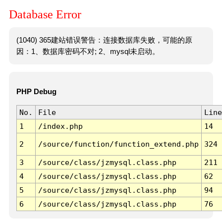
Database Error
(1040) 365建站错误警告：连接数据库失败，可能的原
因：1、数据库密码不对; 2、mysql未启动。
PHP Debug
No.
File
Line
1
/index.php
14
2
/source/function/function_extend.php
324
3
/source/class/jzmysql.class.php
211
4
/source/class/jzmysql.class.php
62
5
/source/class/jzmysql.class.php
94
6
/source/class/jzmysql.class.php
76